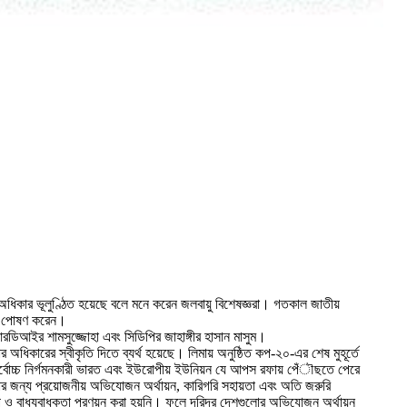
র অধিকার ভূলুণ্ঠিত হয়েছে বলে মনে করেন জলবায়ু বিশেষজ্ঞরা। গতকাল জাতীয়
 মত পোষণ করেন।
ডিআইর শামসুজ্জোহা এবং সিডিপির জাহাঙ্গীর হাসান মাসুম।
র অধিকারের স্বীকৃতি দিতে ব্যর্থ হয়েছে। লিমায় অনুষ্ঠিত কপ-২০-এর শেষ মুহূর্তে
 তৃতীয় সর্বোচ্চ নির্গমনকারী ভারত এবং ইউরোপীয় ইউনিয়ন যে আপস রফায় পেঁৗছতে পেরে
লোর জন্য প্রয়োজনীয় অভিযোজন অর্থায়ন, কারিগরি সহায়তা এবং অতি জরুরি
যাপ ও বাধ্যবাধকতা প্রণয়ন করা হয়নি। ফলে দরিদ্র দেশগুলোর অভিযোজন অর্থায়ন