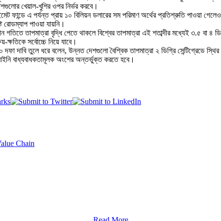
দেশগুলোর খেয়াল-খুশির ওপর নির্ভর করবে।
াইমেট ফান্ডে এ পর্যন্ত প্রায় ১০ বিলিয়ন ডলারের সম পরিমাণ অর্থের প্রতিশ্রুতি পাওয়া গ
িষ্ট রোডম্যাপ পাওয়া যায়নি।
ন গতিতে তাপমাত্রা বৃদ্ধি পেতে থাকলে বিশ্বের তাপমাত্রা এই শতাব্দীর মধ্যেই ৩.৫ বা ৪ ডিগ্
য়-ক্ষতিকে সর্বোচ্চে নিয়ে যাবে।
 দফা দাবি তুলে ধরে বলেন, উন্নত দেশগুলো বৈশ্বিক তাপমাত্রা ২ ডিগ্রি সেন্টিগ্রেডে স্থি
ির আইনি বাধ্যবাধকতামূলক অংশের অন্তর্ভুক্ত করতে হবে।
Value Chain
Read More