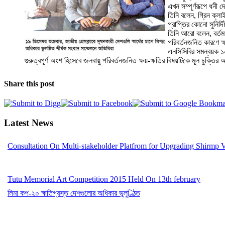
এখন সম্পূর্ণরূপে ধনী 
তিনি বলেন, গ্রিন ক্ল
প্রাপ্তির কোনো সুনির্দ
তিনি আরো বলেন, বর্তমা
পরিবর্তনজনিত কারণে ক্ষ
এনসিসিবির সমন্বয়ক ১০
গুরুত্বপূর্ণ অংশ হিসেবে জলবায়ু পরিবর্তনজনিত ক্ষয়-ক্ষতির বিষয়টিকে মূল চুক্ত
Share this post
Latest News
Consultation On Multi-stakeholder Platfrom for Upgrading Shirmp 
Tutu Memorial Art Competition 2015 Held On 13th february
লিমা কপ-২০ ক্ষতিগ্রস্ত দেশগুলোর অধিকার ভূলুণ্ঠিত