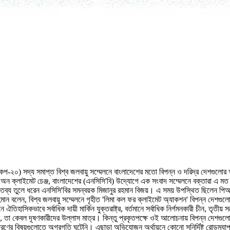
(কপ-২০) সদ্য সমাপ্ত বিশ্ব জলবায়ু সম্মেলনে বাংলাদেশের মতো বিপন্ন ও দরিদ্র দেশগুলো
্ক অন ক্লাইমেট চেঞ্জ, বাংলাদেশের (এনসিসি'বি) উদ্যোগে এক সংবাদ সম্মেলনে বক্তারা এ
ক্তব্য তুলে ধরেন এনসিসি'বির সমন্বয়ক মিজানুর রহমান বিজয়। এ সময় উপস্থিত ছিলেন পিআর
রহমান বলেন, বিশ্ব জলবায়ু সম্মেলনে গৃহীত 'লিমা কল ফর ক্লাইমেট অ্যাকশন' বিপন্ন দেশগুলো
মনে ঐতিহাসিকভাবে সর্বাধিক দায়ী মার্কিন যুক্তরাষ্ট্র, বর্তমানে সর্বাধিক নির্গমনকারী চীন,
, তা কেবল দূষণকারীদের উল্লাস মাত্র। কিন্তু প্রকৃতপক্ষে ওই আলোচনায় বিপন্ন দেশগু
তিপূরণের বিষয়গুলোতে অগ্রগতি ঘটেনি। এছাড়া অভিযোজন অর্থায়নে কোনো সুনির্দিষ্ট রোডম্