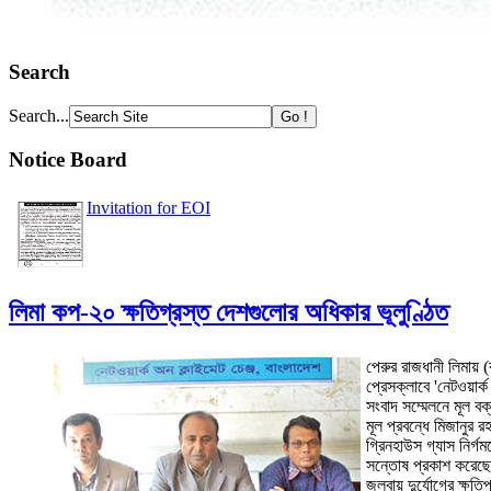
Search
Search...
Notice Board
Invitation for EOI
লিমা কপ-২০ ক্ষতিগ্রস্ত দেশগুলোর অধিকার ভূলুণ্ঠিত
পেরুর রাজধানী লিমায় 
প্রেসক্লাবে 'নেটওয়ার
সংবাদ সম্মেলনে মূল ব
মূল প্রবন্ধে মিজানুর 
গ্রিনহাউস গ্যাস নির্গ
সন্তোষ প্রকাশ করেছে
জলবায়ু দুর্যোগের ক্ষ